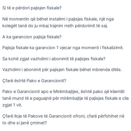
Si të e përdori pajisjen fiskale?
Në momentin që bëhet instalimi i pajisjes fiskale, një nga
kolegët tanë do ju mbaj trajnim rreth përdorimit të saj.
A ka garancion pajisja fiskale?
Pajisja fiskale ka garancion 1 vjecar nga momenti i fiskalizimit.
Sa kohë zgjat vazhdimi i abonimit të pajisjes fiskale?
Vazhdimi i abonimit për pajisjen fiskale bëhet mbrenda ditës.
Çfarë është Pako e Garancionit?
Pako e Garancionit apo e Mirëmbajtjes, është pako që klientët
tanë mund të e paguajnë për mirëmbajtje të pajisjes fiskale e cila
zgjat 1 vit.
Çfarë lloje të Pakove të Garancionit ofroni, cfarë përfshihet në
to dhe si janë çmimet?