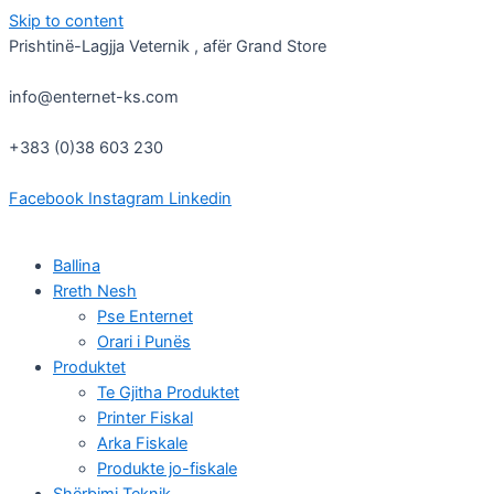
Skip to content
Prishtinë-Lagjja Veternik , afër Grand Store
info@enternet-ks.com
+383 (0)38 603 230
Facebook
Instagram
Linkedin
Ballina
Rreth Nesh
Pse Enternet
Orari i Punës
Produktet
Te Gjitha Produktet
Printer Fiskal
Arka Fiskale
Produkte jo-fiskale
Shërbimi Teknik