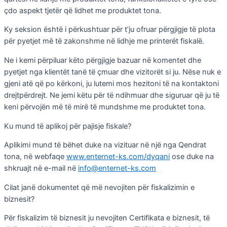
çdo aspekt tjetër që lidhet me produktet tona.
Ky seksion është i përkushtuar për t’ju ofruar përgjigje të plota
për pyetjet më të zakonshme në lidhje me printerët fiskalë.
Ne i kemi përpiluar këto përgjigje bazuar në komentet dhe
pyetjet nga klientët tanë të çmuar dhe vizitorët si ju. Nëse nuk e
gjeni atë që po kërkoni, ju lutemi mos hezitoni të na kontaktoni
drejtpërdrejt. Ne jemi këtu për të ndihmuar dhe siguruar që ju të
keni përvojën më të mirë të mundshme me produktet tona.
Ku mund të aplikoj për pajisje fiskale?
Aplikimi mund të bëhet duke na vizituar në një nga Qendrat
tona, në webfaqe
www.enternet-ks.com/dyqani
ose duke na
shkruajt në e-mail në
info@enternet-ks.com
Cilat janë dokumentet që më nevojiten për fiskalizimin e
biznesit?
Për fiskalizim të biznesit ju nevojiten Certifikata e biznesit, të