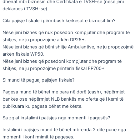
dhënat mbi biznesin dhe Certifikata e TVSH-së (nëse jeni
deklarues i TVSH-së).
Cila pajisje fiskale i përmbush kërkesat e biznesit tim?
Nëse jeni biznes që nuk posedon kompjuter dhe program të
shitjes, ne ju propozojmë arkën DP25+.
Nëse jeni biznes që bëni shitje Ambulantive, ne ju propozojmë
arkën fiskale WP50.
Nëse jeni biznes që posedoni kompjuter dhe program të
shitjes, ne ju propozojmë printerin fiskal FP700+
Si mund të paguaj pajisjen fiskale?
Pagesa mund të bëhet me para në dorë (cash), nëpërmjet
bankës ose nëpërmjet NLB bankës me oferta që i kemi të
publikuara ku pagesa bëhet me këste.
Sa zgjat instalimi i pajisjes nga momenti i pagesës?
Instalimi i pajisjes mund të bëhet mbrenda 2 ditë pune nga
momenti i konfirmimit të pagesës.