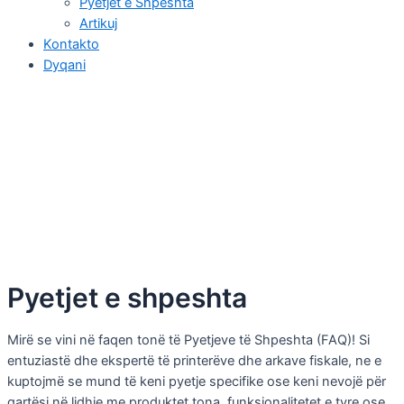
Pyetjet e Shpeshta
Artikuj
Kontakto
Dyqani
Pyetjet e shpeshta
Mirë se vini në faqen tonë të Pyetjeve të Shpeshta (FAQ)! Si
entuziastë dhe ekspertë të printerëve dhe arkave fiskale, ne e
kuptojmë se mund të keni pyetje specifike ose keni nevojë për
qartësi në lidhje me produktet tona, funksionalitetet e tyre ose