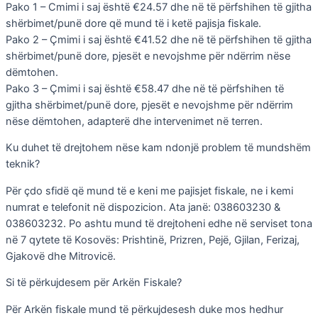
Pako 1 – Cmimi i saj është €24.57 dhe në të përfshihen të gjitha
shërbimet/punë dore që mund të i ketë pajisja fiskale.
Pako 2 – Çmimi i saj është €41.52 dhe në të përfshihen të gjitha
shërbimet/punë dore, pjesët e nevojshme për ndërrim nëse
dëmtohen.
Pako 3 – Çmimi i saj është €58.47 dhe në të përfshihen të
gjitha shërbimet/punë dore, pjesët e nevojshme për ndërrim
nëse dëmtohen, adapterë dhe intervenimet në terren.
Ku duhet të drejtohem nëse kam ndonjë problem të mundshëm
teknik?
Për çdo sfidë që mund të e keni me pajisjet fiskale, ne i kemi
numrat e telefonit në dispozicion. Ata janë: 038603230 &
038603232. Po ashtu mund të drejtoheni edhe në serviset tona
në 7 qytete të Kosovës: Prishtinë, Prizren, Pejë, Gjilan, Ferizaj,
Gjakovë dhe Mitrovicë.
Si të përkujdesem për Arkën Fiskale?
Për Arkën fiskale mund të përkujdesesh duke mos hedhur