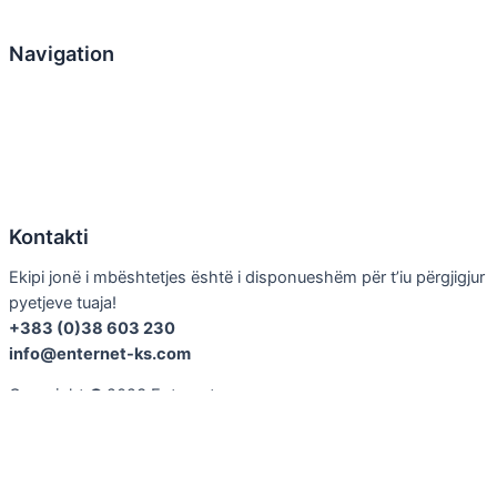
Navigation
Home
Rreth nesh
Produktet
Kontakti
Artikuj
Kontakti
Ekipi jonë i mbështetjes është i disponueshëm për t’iu përgjigjur
pyetjeve tuaja!
+383 (0)38 603 230
info@enternet-ks.com
Copyright
©
2023 Enternet
Albanian
English
Albanian
Cart