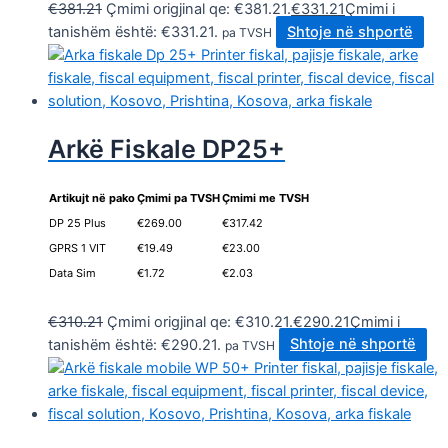
€
381.21
Çmimi origjinal qe: €381.21.
€
331.21
Çmimi i
tanishëm është: €331.21.
Shtoje në shportë
pa TVSH
Arkë Fiskale DP25+
Artikujt në pako
Çmimi pa TVSH
Çmimi me TVSH
DP 25 Plus
€269.00
€317.42
GPRS 1 VIT
€19.49
€23.00
Data Sim
€1.72
€2.03
.
€
310.21
Çmimi origjinal qe: €310.21.
€
290.21
Çmimi i
tanishëm është: €290.21.
Shtoje në shportë
pa TVSH