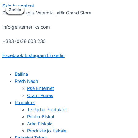
Skip to content
Zbritje
Zbritje
Zbritje
Zbritje
Zbritje
Zbritje
Zbritje
Zbritje
Zbritje
Prishtinë-Lagjja Veternik , afër Grand Store
info@enternet-ks.com
+383 (0)38 603 230
Facebook
Instagram
Linkedin
Ballina
Rreth Nesh
Pse Enternet
Orari i Punës
Produktet
Te Gjitha Produktet
Printer Fiskal
Arka Fiskale
Produkte jo-fiskale
Shërbimi Teknik