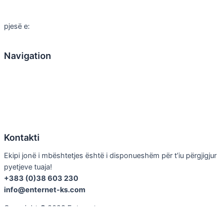
pjesë e:
Navigation
Home
Rreth nesh
Produktet
Kontakti
Artikuj
Kontakti
Ekipi jonë i mbështetjes është i disponueshëm për t’iu përgjigjur
pyetjeve tuaja!
+383 (0)38 603 230
info@enternet-ks.com
Copyright
©
2023 Enternet