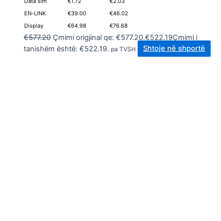
Data sim
€1.72
€2.03
EN-LINK
€39.00
€46.02
Display
€64.98
€76.68
€
577.20
Çmimi origjinal qe: €577.20.
€
522.19
Çmimi i
tanishëm është: €522.19.
Shtoje në shportë
pa TVSH