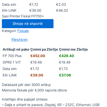
Data sim
€1.72
€2.03
EN-LINK
€39.00
€46.02
Sasi Printer Fiskal FP700+
Shtoje në shportë
Kategori:
Fiskale
Përshkrim
Artikujt në pako
Çmimi pa Zbritje
Çmimi me Zbritje
FP 700 Plus
€452.00
€429.40
GPRS 1 VIT
€19.49
€19.49
Data sim
€1.72
€1.72
EN-LINK
€39.00
€37.06
Databazë për deri 3000 artikuj
Memoria fiskale për 4,000 raporte ditore
Interfejsi dhe pajisjet shtese:
– Dalja e sirtarit te parave,
Displej,
RS – 232С,
Ethernet,
USB