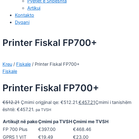
Pyetjet e Shpeshta
Artikuj
Kontakto
Dyqani
Printer Fiskal FP700+
Kreu
/
Fiskale
/ Printer Fiskal FP700+
Fiskale
Printer Fiskal FP700+
€
512.21
Çmimi origjinal qe: €512.21.
€
457.21
Çmimi i tanishëm
është: €457.21.
pa TVSH
Artikujt në pako
Çmimi pa TVSH
Çmimi me TVSH
FP 700 Plus
€397.00
€468.46
GPRS 1 VIT
€19.49
€23.00