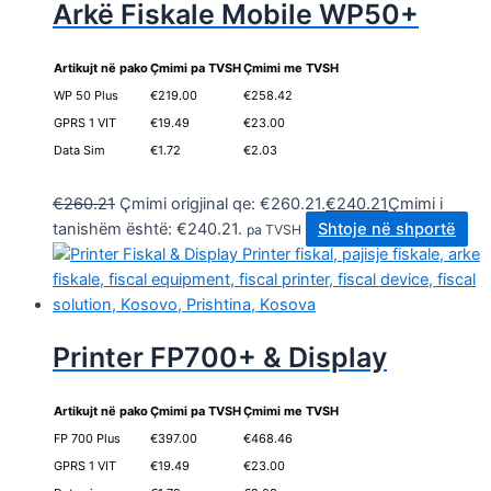
Arkë Fiskale Mobile WP50+
Artikujt në pako
Çmimi pa TVSH
Çmimi me TVSH
WP 50 Plus
€219.00
€258.42
GPRS 1 VIT
€19.49
€23.00
Data Sim
€1.72
€2.03
.
€
260.21
Çmimi origjinal qe: €260.21.
€
240.21
Çmimi i
tanishëm është: €240.21.
Shtoje në shportë
pa TVSH
Printer FP700+ & Display
Artikujt në pako
Çmimi pa TVSH
Çmimi me TVSH
FP 700 Plus
€397.00
€468.46
GPRS 1 VIT
€19.49
€23.00