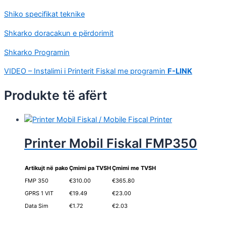
Shiko specifikat teknike
Shkarko doracakun e përdorimit
Shkarko Programin
VIDEO – Instalimi i Printerit Fiskal me programin
F-LINK
Produkte të afërt
Printer Mobil Fiskal FMP350
Artikujt në pako
Çmimi pa TVSH
Çmimi me TVSH
FMP 350
€310.00
€365.80
GPRS 1 VIT
€19.49
€23.00
Data Sim
€1.72
€2.03
.